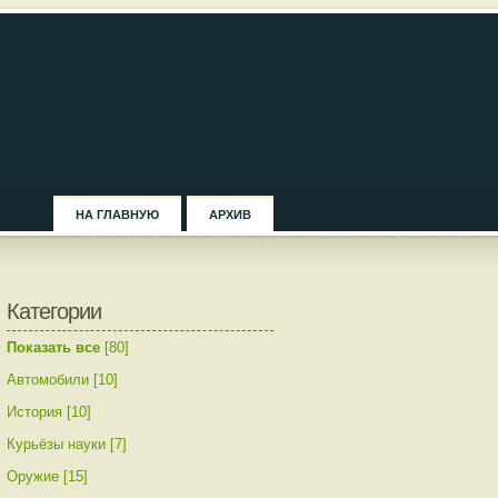
НА ГЛАВНУЮ
АРХИВ
Категории
Показать все
[80]
Автомобили [10]
История [10]
Курьёзы науки [7]
Оружие [15]