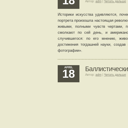
18
Автор:
adm
|
Читать дальше
Историки искусства удивляются, поче
портрета произошла настоящая револю
живыми, полными чувств чертами, 
смолкают по сей день, и американ
случившегося: по его мнению, жив
достижения тогдашней науки, создав
фотографии».
Баллистически
APRIL
18
Автор:
adm
|
Читать дальше