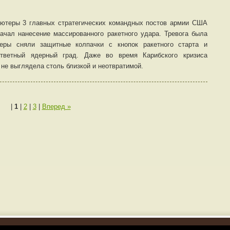
ьютеры 3 главных стратегических командных постов армии США
чал нанесение массированного ракетного удара. Тревога была
еры сняли защитные колпачки с кнопок ракетного старта и
тветный ядерный град. Даже во время Карибского кризиса
не выглядела столь близкой и неотвратимой.
|
1
|
2
|
3
|
Вперед »