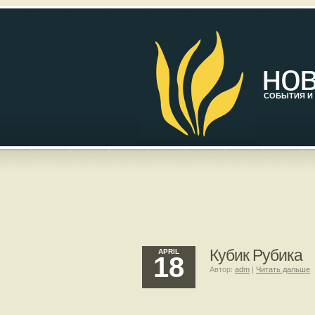
нов
СОБЫТИЯ И 
Кубик Рубика
APRIL
18
Автор:
adm
|
Читать дальше