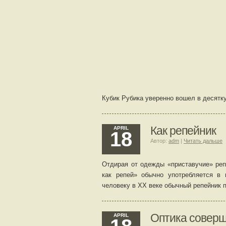
Кубик Рубика уверенно вошел в десятк
Как репейник
APRIL
18
Автор:
adm
|
Читать дальше
Отдирая от одежды «приставучие» реп
как репей» обычно употребляется в
человеку в ХХ веке обычный репейник п
Оптика соверш
APRIL