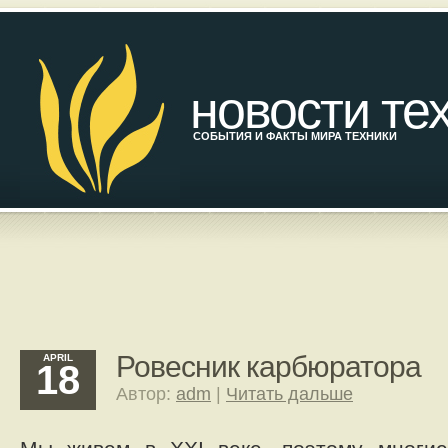
новости те
СОБЫТИЯ И ФАКТЫ МИРА ТЕХНИКИ
Ровесник карбюратора
APRIL
18
Автор:
adm
|
Читать дальше