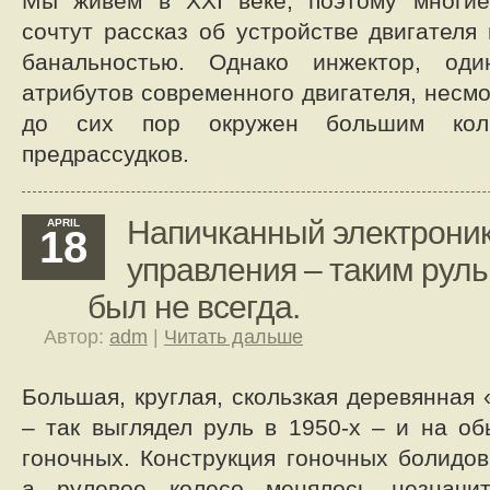
Мы живем в XXI веке, поэтому многи
сочтут рассказ об устройстве двигателя
банальностью. Однако инжектор, од
атрибутов современного двигателя, несмо
до сих пор окружен большим кол
предрассудков.
Напичканный электроник
APRIL
18
управления – таким руль
был не всегда.
Автор:
adm
|
Читать дальше
Большая, круглая, скользкая деревянная
– так выглядел руль в 1950-х – и на о
гоночных. Конструкция гоночных болидов
а рулевое колесо менялось незначи