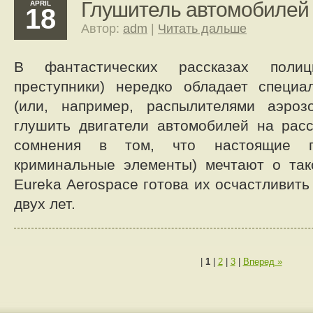
Глушитель автомобилей
APRIL
18
Автор:
adm
|
Читать дальше
В фантастических рассказах полиц
преступники) нередко обладает специа
(или, например, распылителями аэроз
глушить двигатели автомобилей на расс
сомнения в том, что настоящие п
криминальные элементы) мечтают о так
Eureka Aerospace готова их осчастливит
двух лет.
|
1
|
2
|
3
|
Вперед »