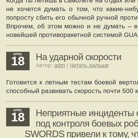
Когда ты летишь в самолете на отдых или 
не хочется думать о том, что какие-ниб
попросту сбить его обычной ручной прот
Впрочем, об этом можно и не думать – 
новейшей противоракетной системой GU
На ударной скорости
APRIL
18
Автор:
adm
|
Читать дальше
Готовится к летным тестам боевой верто
способный развивать скорость почти 500 к
Неприятные инциденты с
APRIL
18
под контроля боевых ро
SWORDS привели к тому, ч