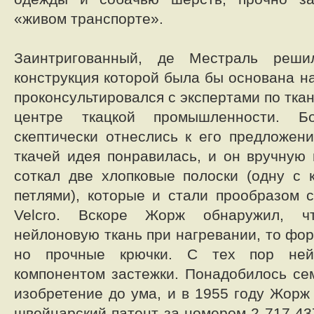
«живом транспорте».
Заинтригованный, де Местраль решил
конструкция которой была бы основана н
проконсультировался с экспертами по тка
центре ткацкой промышленности. Б
скептически отнеслись к его предложен
ткачей идея понравилась, и он вручную
соткал две хлопковые полоски (одну с 
петлями), которые и стали прообразом 
Velcro. Вскоре Жорж обнаружил, ч
нейлоновую ткань при нагревании, то фо
но прочные крючки. С тех пор ней
компонентом застежки. Понадобилось сем
изобретение до ума, и в 1955 году Жорж
швейцарский патент за номером 2 717 43