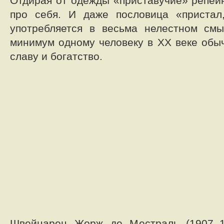
Отдирая от одежды «приставучие» репейн
про себя. И даже пословица «пристал
употребляется в весьма нелестном смы
минимум одному человеку в ХХ веке обы
славу и богатство.
Швейцарец Жорж де Местраль (1907–1