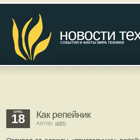
новости те
СОБЫТИЯ И ФАКТЫ МИРА ТЕХНИКИ
Как репейник
APRIL
18
Автор:
adm