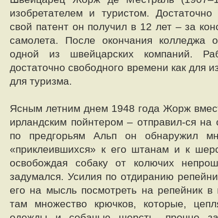
изобретателем и туристом. Достаточно 
свой патент он получил в 12 лет – за ко
самолета. После окончания колледжа 
одной из швейцарских компаний. Ра
достаточно свободного времени как для из
для туризма.
Ясным летним днем 1948 года Жорж вмест
ирландским пойнтером – отправил-ся на 
по предгорьям Альп он обнаружил мн
«приклеившихся» к его штанам и к шер
освобождая собаку от колючих непро
задумался. Усилия по отдиранию репейни
его на мысль посмотреть на репейник в 
там множество крючков, которые, цепл
одежды и собачью шерсть, прочно за