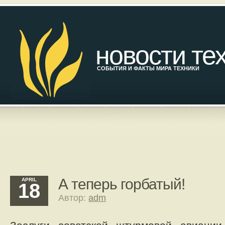
новости те
СОБЫТИЯ И ФАКТЫ МИРА ТЕХНИКИ
А теперь горбатый!
APRIL
18
Автор:
adm