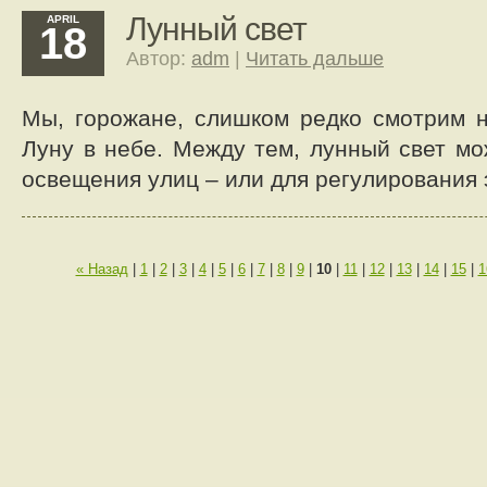
Лунный свет
APRIL
18
Автор:
adm
|
Читать дальше
Мы, горожане, слишком редко смотрим 
Луну в небе. Между тем, лунный свет мо
освещения улиц – или для регулирования 
« Назад
|
1
|
2
|
3
|
4
|
5
|
6
|
7
|
8
|
9
|
10
|
11
|
12
|
13
|
14
|
15
|
1