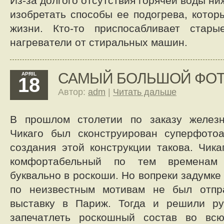
Из-за долгого отсутствия горячей воды 
изобретать способы ее подогрева, котор
жизни. Кто-то приспосабливает старые
нагреватели от стиральных машин.
САМЫЙ БОЛЬШОЙ ФОТ
APRIL
18
Автор:
adm
|
Читать дальше
В прошлом столетии по заказу желез
Чикаго был сконструирован суперфотоа
создания этой конструкции такова. Чик
комфортабельный по тем временам 
буквально в роскоши. Но вопреки задумке 
по неизвестным мотивам не был отпр
выставку в Париж. Тогда и решили ру
запечатлеть роскошный состав во вс