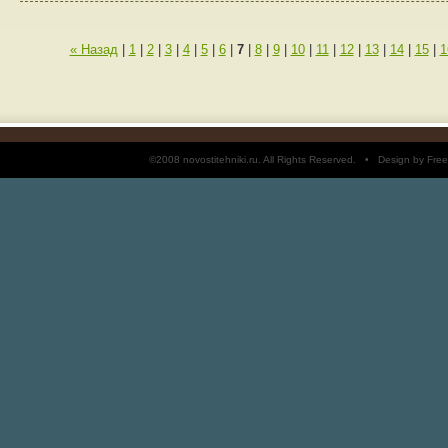
« Назад
|
1
|
2
|
3
|
4
|
5
|
6
|
7
|
8
|
9
|
10
|
11
|
12
|
13
|
14
|
15
|
1
©2008 novostitehniki.ru. All Rights Reserved. • Design by 