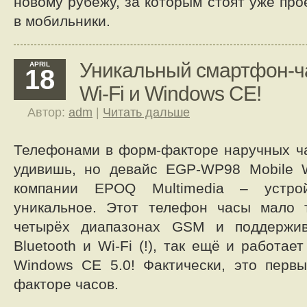
новому рубежу, за которым стоят уже пр
в мобильники.
Уникальный смартфон-час
APRIL
18
Wi-Fi и Windows CE!
Автор:
adm
|
Читать дальше
Телефонами в форм-факторе наручных ча
удивишь, но девайс EGP-WP98 Mobile W
компании EPOQ Multimedia – устрой
уникальное. Этот телефон часы мало т
четырёх диапазонах GSM и поддержи
Bluetooth и Wi-Fi (!), так ещё и работа
Windows CE 5.0! Фактически, это перв
факторе часов.