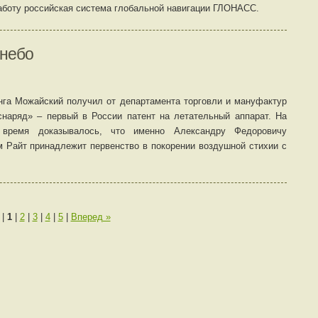
аботу российская система глобальной навигации ГЛОНАСС.
 небо
анга Можайский получил от департамента торговли и мануфактур
наряд» – первый в России патент на летательный аппарат. На
 время доказывалось, что именно Александру Федоровичу
м Райт принадлежит первенство в покорении воздушной стихии с
|
1
|
2
|
3
|
4
|
5
|
Вперед »