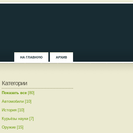
НА ГЛАВНУЮ
АРХИВ
Категории
Показать все
[80]
Автомобили [10]
История [10]
Курьёзы науки [7]
Оружие [15]