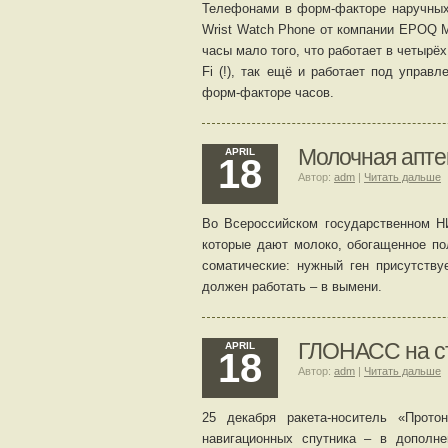
Телефонами в форм-факторе наручных
Wrist Watch Phone от компании EPOQ M
часы мало того, что работает в четырё
Fi (!), так ещё и работает под упра
форм-факторе часов.
Молочная апте
APRIL
18
Автор:
adm
|
Читать дальше
Во Всероссийском государственном Н
которые дают молоко, обогащенное по
соматические: нужный ген присутству
должен работать – в вымени.
ГЛОНАСС на с
APRIL
18
Автор:
adm
|
Читать дальше
25 декабря ракета-носитель «Прот
навигационных спутника – в дополн