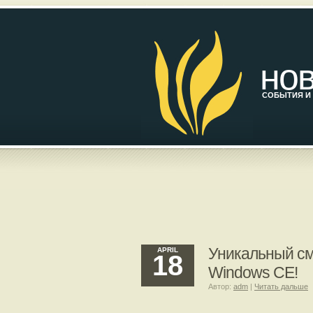
нов
СОБЫТИЯ И 
Уникальный сма
APRIL
18
Windows CE!
Автор:
adm
|
Читать дальше