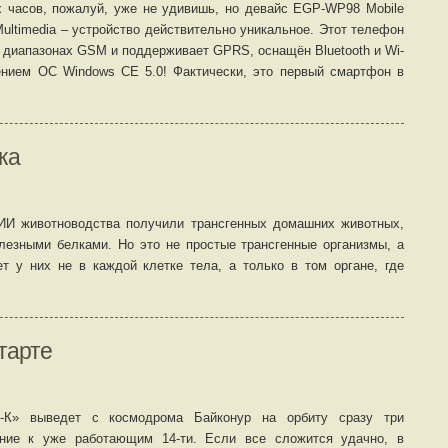
 часов, пожалуй, уже не удивишь, но девайс EGP-WP98 Mobile
ultimedia – устройство действительно уникальное. Этот телефон
х диапазонах GSM и поддерживает GPRS, оснащён Bluetooth и Wi-
влением ОС Windows CE 5.0! Фактически, это первый смартфон в
ка
ИИ животноводства получили трансгенных домашних животных,
лезными белками. Но это не простые трансгенные организмы, а
ет у них не в каждой клетке тела, а только в том органе, где
тарте
он-К» выведет с космодрома Байконур на орбиту сразу три
ение к уже работающим 14-ти. Если все сложится удачно, в