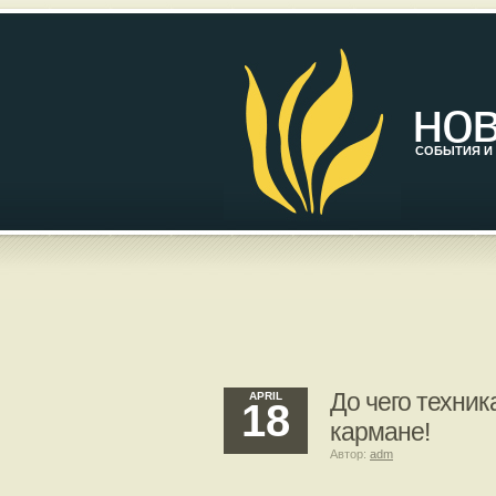
нов
СОБЫТИЯ И 
До чего техник
APRIL
18
кармане!
Автор:
adm