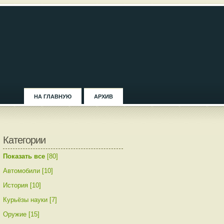
НА ГЛАВНУЮ
АРХИВ
Категории
Показать все
[80]
Автомобили [10]
История [10]
Курьёзы науки [7]
Оружие [15]