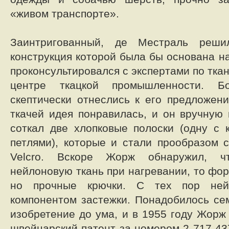
«живом транспорте».
Заинтригованный, де Местраль решил
конструкция которой была бы основана н
проконсультировался с экспертами по тка
центре ткацкой промышленности. Б
скептически отнеслись к его предложен
ткачей идея понравилась, и он вручную
соткал две хлопковые полоски (одну с 
петлями), которые и стали прообразом 
Velcro. Вскоре Жорж обнаружил, ч
нейлоновую ткань при нагревании, то фо
но прочные крючки. С тех пор ней
компонентом застежки. Понадобилось сем
изобретение до ума, и в 1955 году Жорж
швейцарский патент за номером 2 717 43