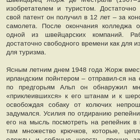
изобретателем и туристом. Достаточно 
свой патент он получил в 12 лет – за ко
самолета. После окончания колледжа 
одной из швейцарских компаний. Ра
достаточно свободного времени как для из
для туризма.
Ясным летним днем 1948 года Жорж вмест
ирландским пойнтером – отправил-ся на 
по предгорьям Альп он обнаружил мн
«приклеившихся» к его штанам и к шер
освобождая собаку от колючих непро
задумался. Усилия по отдиранию репейни
его на мысль посмотреть на репейник в 
там множество крючков, которые, цепл
одежды и собачью шерсть, прочно за