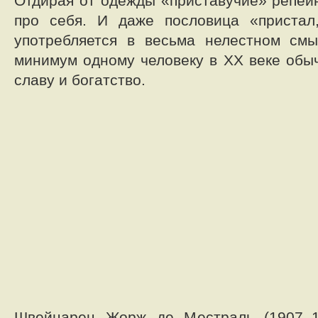
Отдирая от одежды «приставучие» репейн
про себя. И даже пословица «пристал
употребляется в весьма нелестном смы
минимум одному человеку в ХХ веке обы
славу и богатство.
Швейцарец Жорж де Местраль (1907–1