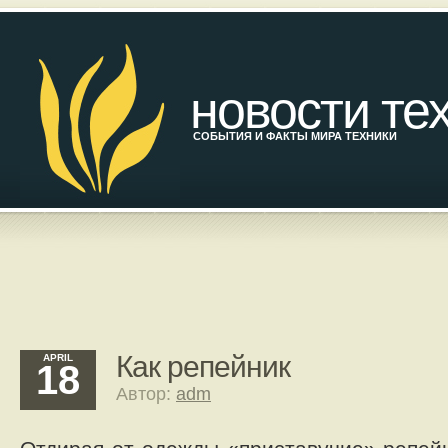
новости те
СОБЫТИЯ И ФАКТЫ МИРА ТЕХНИКИ
Как репейник
APRIL
18
Автор:
adm