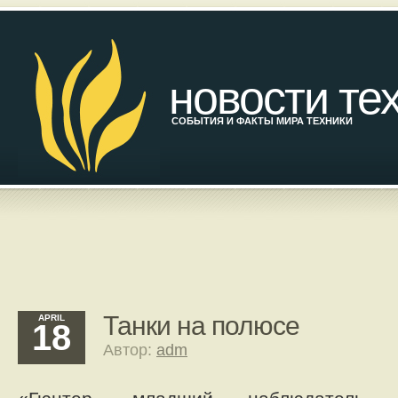
новости те
СОБЫТИЯ И ФАКТЫ МИРА ТЕХНИКИ
Танки на полюсе
APRIL
18
Автор:
adm