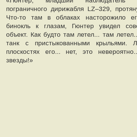
«Гюнтер, младший наблюдатель б
пограничного дирижабля LZ–329, протян
Что-то там в облаках насторожило ег
бинокль к глазам, Гюнтер увидел со
объект. Как будто там летел... там летел
танк с пристыкованными крыльями. 
плоскостях его... нет, это невероятно
звезды!»